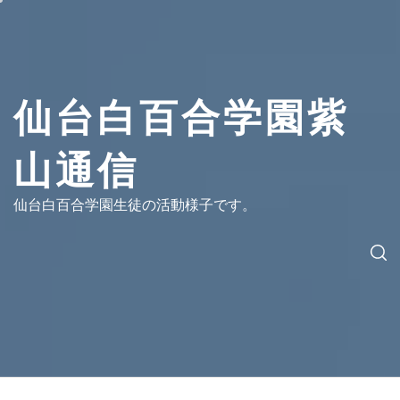
コ
ン
テ
ン
ツ
仙台白百合学園紫
へ
ス
山通信
キ
ッ
プ
仙台白百合学園生徒の活動様子です。