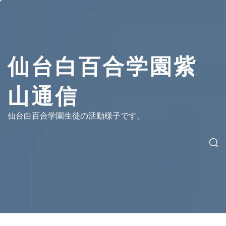
コ
ン
テ
ン
ツ
仙台白百合学園紫
へ
ス
山通信
キ
ッ
プ
仙台白百合学園生徒の活動様子です。