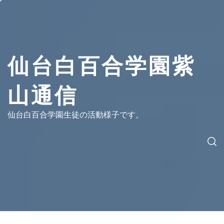
コ
ン
テ
ン
ツ
仙台白百合学園紫
へ
ス
山通信
キ
ッ
プ
仙台白百合学園生徒の活動様子です。