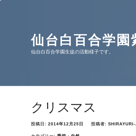
コ
ン
テ
ン
ツ
仙台白百合学園
へ
ス
仙台白百合学園生徒の活動様子です。
キ
ッ
プ
クリスマス
投稿日:
2014年12月25日
投稿者:
SHIRAYURI