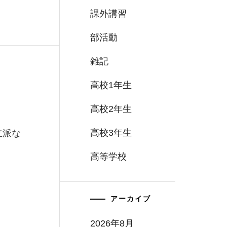
課外講習
部活動
雑記
高校1年生
高校2年生
高校3年生
立派な
高等学校
アーカイブ
2026年8月