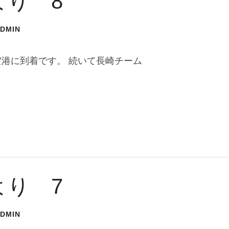
より 8
ADMIN
港に到着です。 続いて長崎チーム
より 7
ADMIN