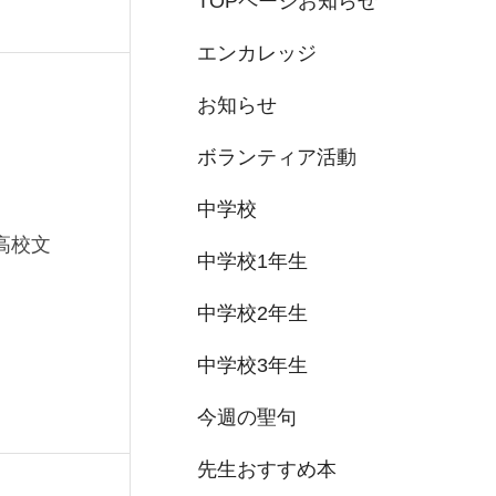
TOPページお知らせ
エンカレッジ
お知らせ
ボランティア活動
中学校
高校文
中学校1年生
中学校2年生
中学校3年生
今週の聖句
先生おすすめ本