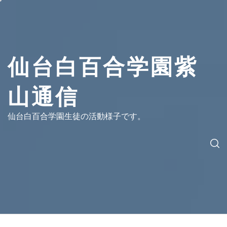
コ
ン
テ
ン
ツ
仙台白百合学園紫
へ
ス
山通信
キ
ッ
プ
仙台白百合学園生徒の活動様子です。