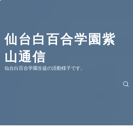
コ
ン
テ
ン
ツ
仙台白百合学園紫
へ
ス
山通信
キ
ッ
プ
仙台白百合学園生徒の活動様子です。