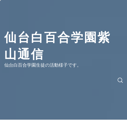
コ
ン
テ
ン
ツ
仙台白百合学園紫
へ
ス
山通信
キ
ッ
プ
仙台白百合学園生徒の活動様子です。