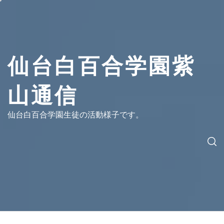
コ
ン
テ
ン
ツ
仙台白百合学園紫
へ
ス
山通信
キ
ッ
プ
仙台白百合学園生徒の活動様子です。