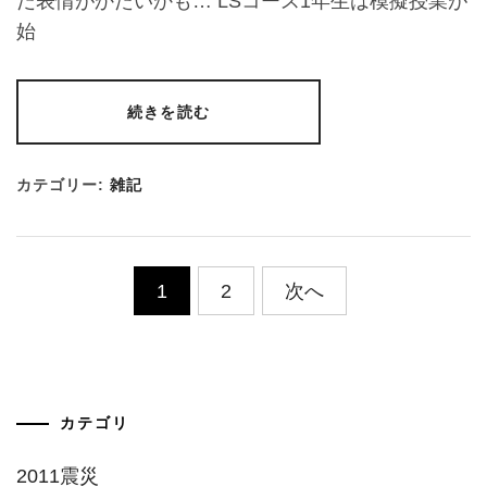
だ表情がかたいかも… LSコース1年生は模擬授業が
始
続きを読む
カテゴリー:
雑記
投
1
2
次へ
稿
の
ペ
カテゴリ
ー
2011震災