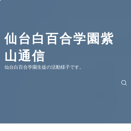
コ
ン
テ
ン
ツ
仙台白百合学園紫
へ
ス
山通信
キ
ッ
プ
仙台白百合学園生徒の活動様子です。