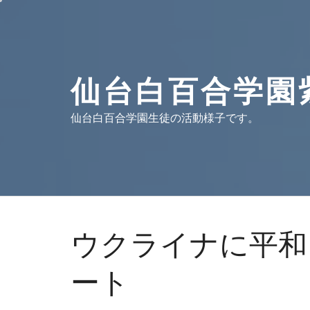
コ
ン
テ
ン
ツ
仙台白百合学園
へ
ス
仙台白百合学園生徒の活動様子です。
キ
ッ
プ
ウクライナに平和
ート