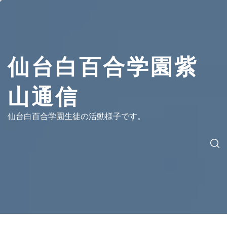
コ
ン
テ
ン
ツ
仙台白百合学園紫
へ
ス
山通信
キ
ッ
プ
仙台白百合学園生徒の活動様子です。